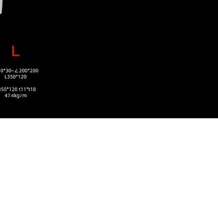
筑镜-数字孪生系统.
筑镜-BI工业大数据可视化
平台.
HG-CCS智能中控系统.
HG-EMS能源管理系统.