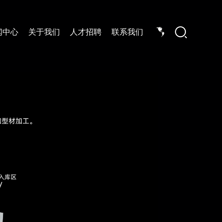
闻中心
关于我们
人才招聘
联系我们
结构行业
船舶行业
机械装备行业
机械装备行业
电子电气行业
电力装备行业
汽车及零部件行
钢结构行业
智能仓储物流
数字化产品
智能物流及仓储规划.
筑龙-MOM制造运营管理系
统.
智能仓储物流信息化系统.
筑龙-MES制造执行系统.
转运及仓储装备.
筑龙-APS高级计划排程系
统.
筑龙-钢结构数字化管理系
统.