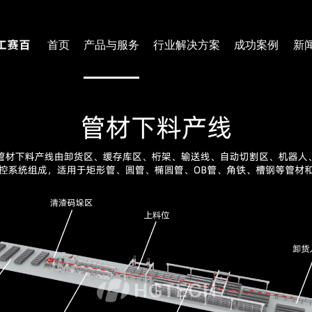
首页
产品与服务
行业解决方案
成功案例
新
船舶行业
钢
下料产线
焊接产线
钣金柔性加工产线
装配式建筑焊接线
中厚板下料产线
船舶行业焊接产线
超厚板下料产线
桥梁行业焊接产线
管材下料产线
工程机械焊接产线
筑视-智能分拣工作站
筑视-智能焊接工作站
筑视-智能码盘工作站