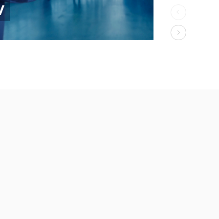
400-8296-676
marketing@hgcyber.com.cn