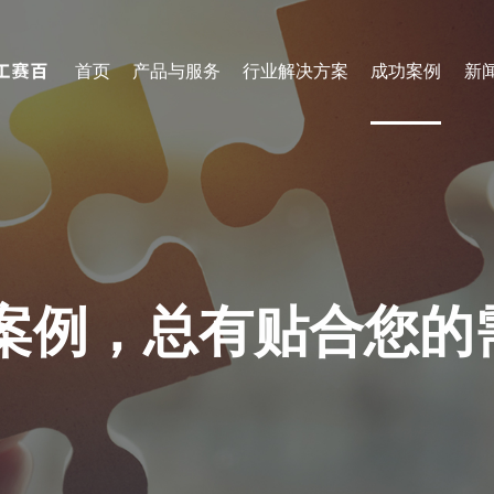
首页
产品与服务
行业解决方案
成功案例
新
船舶行业
钢
下料产线
焊接产线
钣金柔性加工产线
装配式建筑焊接线
中厚板下料产线
船舶行业焊接产线
超厚板下料产线
桥梁行业焊接产线
案例，总有贴合您的
管材下料产线
工程机械焊接产线
筑视-智能分拣工作站
筑视-智能焊接工作站
筑视-智能码盘工作站