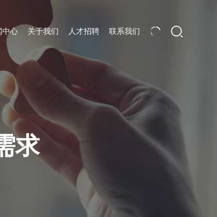
闻中心
关于我们
人才招聘
联系我们
结构行业
船舶行业
机械装备行业
机械装备行业
电子电气行业
电力装备行业
汽车及零部件行
钢结构行业
智能仓储物流
数字化产品
智能物流及仓储规划.
筑龙-MOM制造运营管理系
统.
智能仓储物流信息化系统.
筑龙-MES制造执行系统.
需求
转运及仓储装备.
筑龙-APS高级计划排程系
统.
筑龙-钢结构数字化管理系
统.