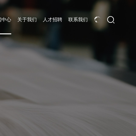
闻中心
关于我们
人才招聘
联系我们
结构行业
船舶行业
机械装备行业
机械装备行业
电子电气行业
电力装备行业
汽车及零部件行
钢结构行业
智能仓储物流
数字化产品
智能物流及仓储规划.
筑龙-MOM制造运营管理系
统.
智能仓储物流信息化系统.
筑龙-MES制造执行系统.
转运及仓储装备.
筑龙-APS高级计划排程系
统.
筑龙-钢结构数字化管理系
统.