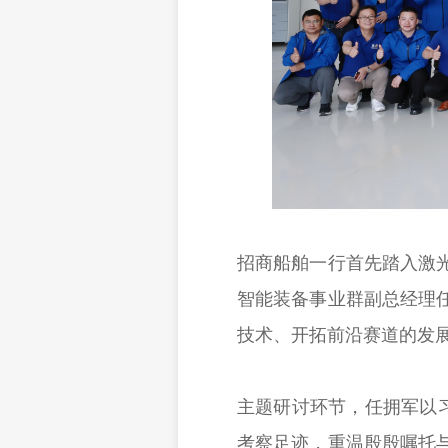
招商船舶一行首先踏入激
智能装备事业群副总经理
技术、开拓前沿赛道的发
主题研讨环节，任拥军以
考察足迹，重温殷殷嘱托