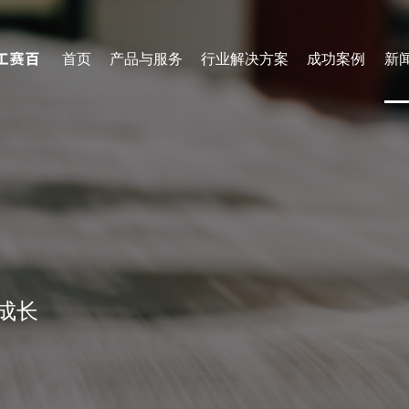
首页
产品与服务
行业解决方案
成功案例
新
船舶行业
钢
下料产线
焊接产线
钣金柔性加工产线
装配式建筑焊接线
中厚板下料产线
船舶行业焊接产线
超厚板下料产线
桥梁行业焊接产线
管材下料产线
工程机械焊接产线
筑视-智能分拣工作站
筑视-智能焊接工作站
成长
筑视-智能码盘工作站