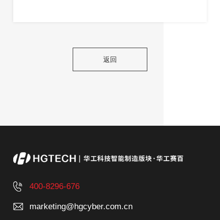
返回
400-8296-676
marketing@hgcyber.com.cn