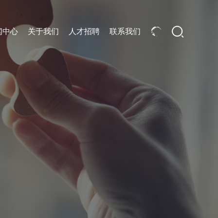
闻中心
关于我们
人才招聘
联系我们
结构行业
船舶行业
机械装备行业
机械装备行业
电子电气行业
电力装备行业
汽车及零部件行
钢结构行业
智能仓储物流
数字化产品
智能物流及仓储规划.
筑龙-MOM制造运营管理系
统.
智能仓储物流信息化系统.
筑龙-MES制造执行系统.
转运及仓储装备.
筑龙-APS高级计划排程系
统.
筑龙-钢结构数字化管理系
统.