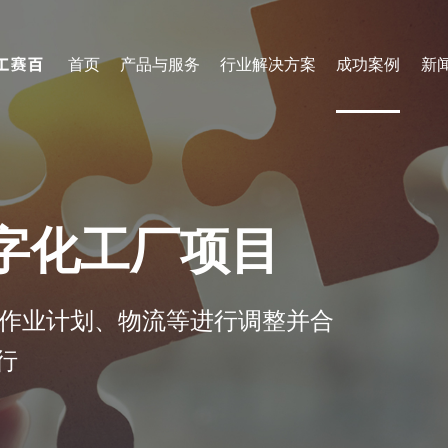
首页
产品与服务
行业解决方案
成功案例
新
船舶行业
钢
下料产线
焊接产线
钣金柔性加工产线
装配式建筑焊接线
字化工厂项目
中厚板下料产线
船舶行业焊接产线
超厚板下料产线
桥梁行业焊接产线
管材下料产线
工程机械焊接产线
产作业计划、物流等进行调整并合
筑视-智能分拣工作站
筑视-智能焊接工作站
行
筑视-智能码盘工作站