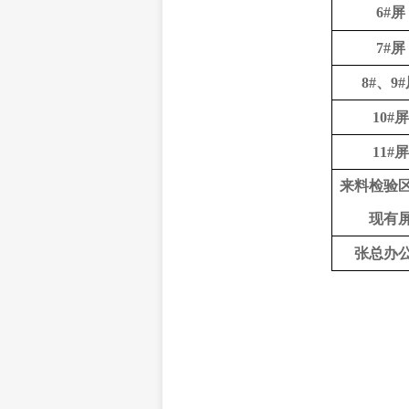
6#
屏
7#
屏
8#
、
9#
10#
屏
11#
屏
来料检验
现有
张总办